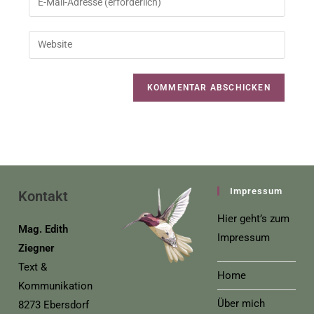
Impressum
Kontakt
Hier geht’s zum
Mag. Edith
Impressum
Ziegner
Text &
Home
Kommunikation
Über mich
8273 Ebersdorf