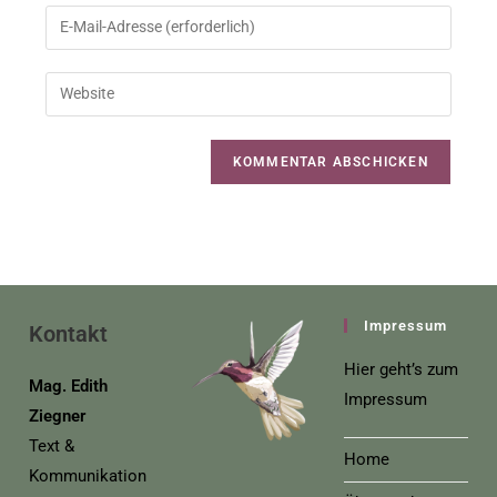
Impressum
Kontakt
Hier geht’s zum
Mag. Edith
Impressum
Ziegner
Text &
Home
Kommunikation